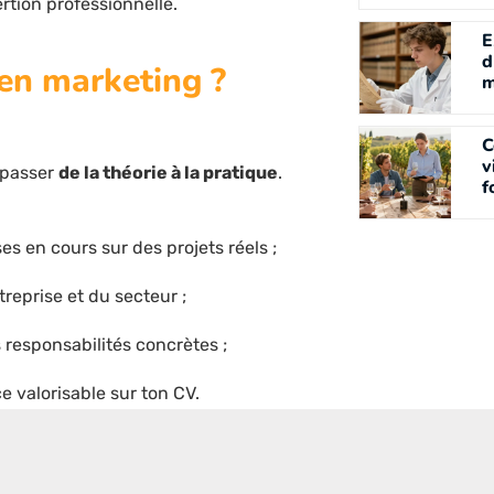
ertion professionnelle.
E
d
 en marketing ?
m
C
v
r passer
de la théorie à la pratique
.
f
 en cours sur des projets réels ;
reprise et du secteur ;
 responsabilités concrètes ;
e valorisable sur ton CV.
on. Entre la maîtrise des outils
es ou la compréhension des