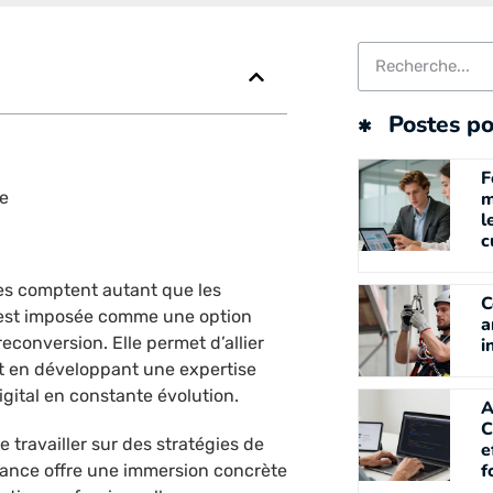
Postes po
F
le
m
l
c
es comptent autant que les
C
s’est imposée comme une option
a
econversion. Elle permet d’allier
i
t en développant une expertise
gital en constante évolution.
A
C
 travailler sur des stratégies de
e
f
rnance offre une immersion concrète