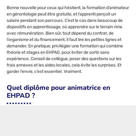
Bonne nouvelle pour ceux qui hésitent, la formation d’animateur
en gérontologie peut être gratuite, et l’apprenti perçoit un
salaire pendant son parcours. C’est le cas dans beaucoup de
dispositifs en apprentissage, où apprendre sur le terrain rime
avec rémunération. Bien sûr, tout dépend du contrat, de
l’organisme et du financement, il faut lire les petites lignes et
demander. En pratique, privilégier une formation qui combine
théorie et stages en EHPAD, pour éviter de sortir sans
expérience. Conseil de collègue, poser des questions sur les
frais annexes et les aides locales, cela évite les surprises. Et
garder l’envie, c’est essentiel. Vraiment.
Quel diplôme pour animatrice en
EHPAD ?
Pour animatrice en EHPAD, plusieurs diplômes ouvrent des
portes, le BPJEPS et le DEJEPS sont parmi les plus pertinents.
Le BPJEPS, niveau IV, se concentre sur l’animation de groupes,
la conception d’activités, la mise en pratique quotidienne. Le