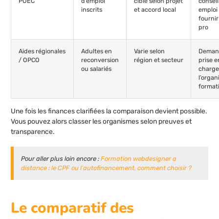
POEC
d’emploi
ciblé selon projet
conseil
inscrits
et accord local
emploi
fournir
pro
Aides régionales
Adultes en
Varie selon
Deman
/ OPCO
reconversion
région et secteur
prise e
ou salariés
charge
l’orga
format
Une fois les finances clarifiées la comparaison devient possible.
Vous pouvez alors classer les organismes selon preuves et
transparence.
Pour aller plus loin encore :
Formation webdesigner a
distance : le CPF ou l’autofinancement, comment choisir ?
Le comparatif des