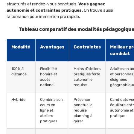
structurés et rendez-vous ponctuels.
Vous gagnez
autonomie et contraintes pratiques.
On trouve aussi
l’alternance pour immersion pro rapide.
Tableau comparatif des modalités pédagogiqu
Modalité
Avantages
Contraintes
Meilleur pr
candidat
100% à
Flexibilité
Moins d’ateliers
Adultes en ac
distance
horaire et
pratiques forte
et personnes
accès
autonomie
éloignées
national
requise
géographiqu
Hybride
Combinaison
Présence
Candidats vo
cours en
ponctuelle
équilibre ent
ligne et
requise
autonomie et
ateliers
planning à
pratique
pratiques
gérer