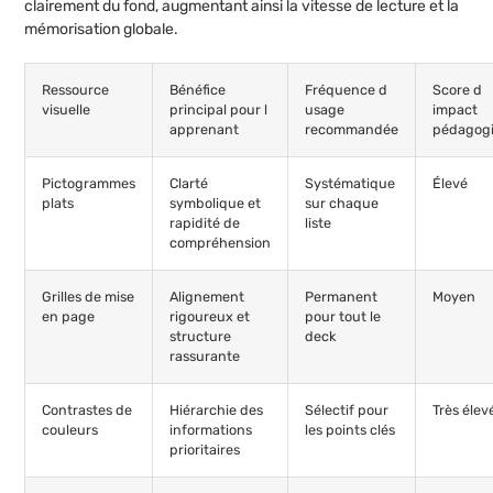
clairement du fond, augmentant ainsi la vitesse de lecture et la
mémorisation globale.
Ressource
Bénéfice
Fréquence d
Score d
visuelle
principal pour l
usage
impact
apprenant
recommandée
pédagog
Pictogrammes
Clarté
Systématique
Élevé
plats
symbolique et
sur chaque
rapidité de
liste
compréhension
Grilles de mise
Alignement
Permanent
Moyen
en page
rigoureux et
pour tout le
structure
deck
rassurante
Contrastes de
Hiérarchie des
Sélectif pour
Très élev
couleurs
informations
les points clés
prioritaires