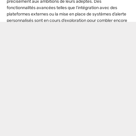
précisément aux ambitions de leurs adeptes. Des
fonctionnalités avancées telles que l’intégration avec des
plateformes externes ou la mise en place de systèmes d’alerte
personnalisés sont en cours d’exploration pour combler encore
davantage les attentes des utilisateurs avertis.
De plus, l’engagement de CDCNet envers une amélioration
continue passe par l’écoute des suggestions et préoccupations
des usagers. Avec une veille technologique permanente et une
analyse rigoureuse des tendances du marché, la Caisse des
Dépôts se positionne pour faire de CDCNet une plateforme
incontournable, dépassant les standards actuels de l’industrie
financière.
L’application de CDCNet dans vos opérations quotidiennes peut
bien sembler être une évidence. Néanmoins, affûter son
utilisation par une formation dédiée est primordial pour
vraiment transformer votre gestion financière. Alors,
qu’attendez-vous pour franchir le pas vers une expertise en
ligne affirmée? En embrassant la formation continue et en tirant
parti des ressources offertes, vous vous assurez de rester à la
pointe de l’innovation bancaire. Avec CDCNet, la modernisation