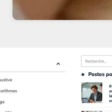
Postes po
austive
F
gorithmes
m
l
c
age