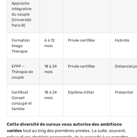
Approche
intégrative
du couple
(Université
Paris 8)
Formation
6 à 12
Privée certifiée
Hybride
Imago
mois
Thérapie
EFPP –
18 à 24
Privée certifiée
Distanciel,p
Thérapie de
mois
couple
Certificat
18 à 24
Diplôme d’état
Présentiel
Conseil
mois
conjugal et
familial
Cette diversité de cursus vous autorise des ambitions
variées
tout au long des premières années. La suite, souvent,