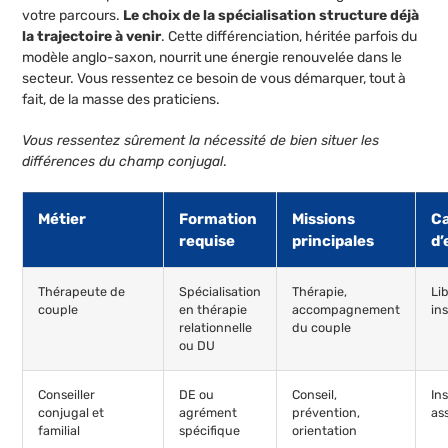
votre parcours.
Le choix de la spécialisation structure déjà
la trajectoire à venir
. Cette différenciation, héritée parfois du
modèle anglo-saxon, nourrit une énergie renouvelée dans le
secteur. Vous ressentez ce besoin de vous démarquer, tout à
fait, de la masse des praticiens.
Vous ressentez sûrement la nécessité de bien situer les
différences du champ conjugal
.
Métier
Formation
Missions
C
requise
principales
d’
Thérapeute de
Spécialisation
Thérapie,
Lib
couple
en thérapie
accompagnement
in
relationnelle
du couple
ou DU
Conseiller
DE ou
Conseil,
Ins
conjugal et
agrément
prévention,
as
familial
spécifique
orientation