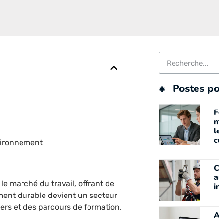
Postes po
F
m
l
c
vironnement
C
a
 marché du travail, offrant de
i
ment durable devient un secteur
iers et des parcours de formation.
A