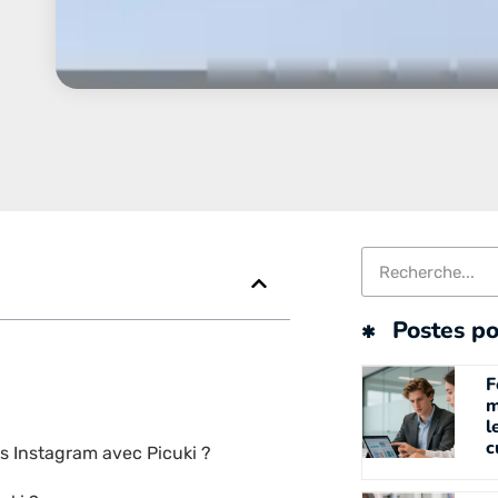
Postes po
F
m
l
c
s Instagram avec Picuki ?