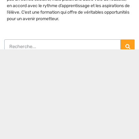
en accord avec le rythme d’apprentissage et les aspirations de
l’élève. C’est une formation qui offre de véritables opportunités
pour un avenir prometteur.
Postes populaires
Formation asset management immobilier
: les 5 critères pour choisir le cursus
idéal
Cordiste : un savoir-faire artisanal entre
bâtiment et industrie