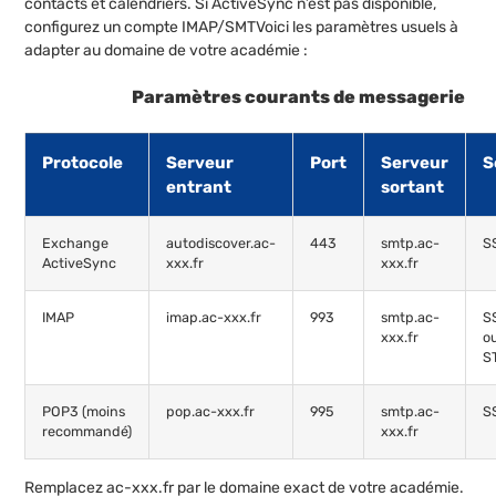
contacts et calendriers. Si ActiveSync n’est pas disponible,
configurez un compte IMAP/SMTVoici les paramètres usuels à
adapter au domaine de votre académie :
Paramètres courants de messagerie
Protocole
Serveur
Port
Serveur
S
entrant
sortant
Exchange
autodiscover.ac-
443
smtp.ac-
S
ActiveSync
xxx.fr
xxx.fr
IMAP
imap.ac-xxx.fr
993
smtp.ac-
S
xxx.fr
o
S
POP3 (moins
pop.ac-xxx.fr
995
smtp.ac-
S
recommandé)
xxx.fr
Remplacez ac-xxx.fr par le domaine exact de votre académie.