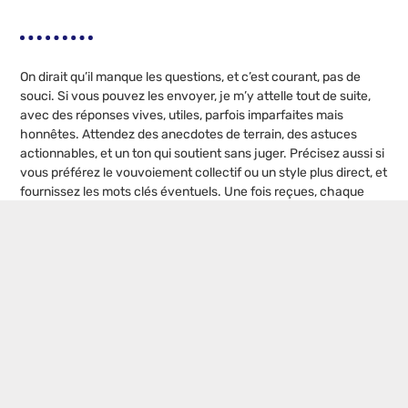
On dirait qu’il manque les questions, et c’est courant, pas de
souci. Si vous pouvez les envoyer, je m’y attelle tout de suite,
avec des réponses vives, utiles, parfois imparfaites mais
honnêtes. Attendez des anecdotes de terrain, des astuces
actionnables, et un ton qui soutient sans juger. Précisez aussi si
vous préférez le vouvoiement collectif ou un style plus direct, et
fournissez les mots clés éventuels. Une fois reçues, chaque
question aura sa réponse cadrée à cent mots, rythmée,
concrète, prête à être utilisée en réunion ou en formation. On
avance ensemble, lancez les questions quand vous voulez,
maintenant vraiment !
Postes populaires