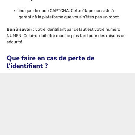
indiquer le code CAPTCHA. Cette étape consiste à
garantir à la plateforme que vous n’êtes pas un robot.
Bon à savoir :
votre identifiant par défaut est votre numéro
NUMEN. Celui-ci doit être modifié plus tard pour des raisons de
sécurité.
Que faire en cas de perte de
l’identifiant ?
Tout comme le mot de passe, vous pouvez également
récupérer votre identifiant de connexion en cas de perte ou
d’oubli. Pour ce faire, il suffit d’accéder au site
webmail.ac-
montpellier.fr
. Puis, aller sur le portail
web aida.ac-
montpellier.fr
. Une fois sur la plateforme, vous serez invité à
saisir votre identifiant, votre nom et votre code NUMEN ainsi
que votre date de naissance.