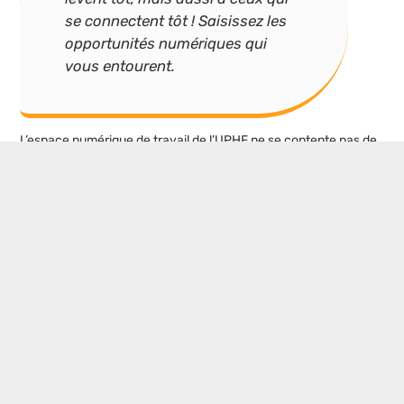
se connectent tôt ! Saisissez les
opportunités numériques qui
vous entourent.
L’espace numérique de travail de l’UPHF ne se contente pas de
numériser les outils éducatifs, il réinvente l’expérience
académique. Alors que nos vies deviennent de plus en plus
interconnectées, ces plateformes nous propulsent vers une
nouvelle ère d’apprentissage et de collaboration. Pourquoi
attendre pour explorer le plein potentiel de votre parcours
académique ? Embrassez cette révolution numérique dès
aujourd’hui ! En fin de compte, l’ENT de l’UPHF joue un rôle clé
dans la préparation des étudiants à succès dans un monde
numérique, mettant en avant l’importance de l’adaptabilité et de
la polyvalence.
En conclusion, que vous soyez étudiant ou membre du
personnel académique, l’ENT UPHF est destiné à simplifier,