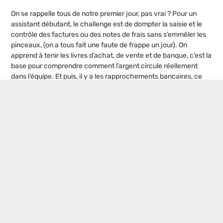
On se rappelle tous de notre premier jour, pas vrai ? Pour un
assistant débutant, le challenge est de dompter la saisie et le
contrôle des factures ou des notes de frais sans s’emmêler les
pinceaux, (on a tous fait une faute de frappe un jour). On
apprend à tenir les livres d’achat, de vente et de banque, c’est la
base pour comprendre comment l’argent circule réellement
dans l’équipe. Et puis, il y a les rapprochements bancaires, ce
moment de vérité où l’on vérifie que tout concorde enfin. C’est
en faisant ces petites erreurs qu’on finit par bosser malin et par
réussir sa montée en compétences !
Postes populaires
Formation asset management immobilier
: les 5 critères pour choisir le cursus
idéal