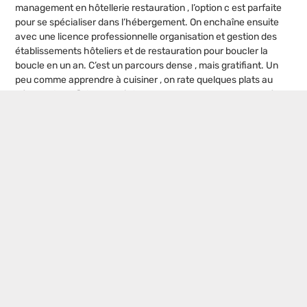
management en hôtellerie restauration , l’option c est parfaite
pour se spécialiser dans l’hébergement. On enchaîne ensuite
avec une licence professionnelle organisation et gestion des
établissements hôteliers et de restauration pour boucler la
boucle en un an. C’est un parcours dense , mais gratifiant. Un
peu comme apprendre à cuisiner , on rate quelques plats au
début puis on finit par maîtriser la recette. C’est cette montée
en compétences qui forge les grands directeurs. Prêts à relever
ce magnifique challenge professionnel ?
Postes populaires
Formation asset management immobilier
: les 5 critères pour choisir le cursus
idéal