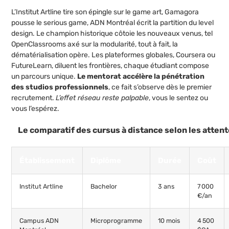
L’Institut Artline tire son épingle sur le game art, Gamagora
pousse le serious game, ADN Montréal écrit la partition du level
design. Le champion historique côtoie les nouveaux venus, tel
OpenClassrooms axé sur la modularité, tout à fait, la
dématérialisation opère. Les plateformes globales, Coursera ou
FutureLearn, diluent les frontières, chaque étudiant compose
un parcours unique.
Le mentorat accélère la pénétration
des studios professionnels
, ce fait s’observe dès le premier
recrutement.
L’effet réseau reste palpable
, vous le sentez ou
vous l’espérez.
Le comparatif des cursus à distance selon les atten
Établissement
Diplôme
Durée
Coût
Institut Artline
Bachelor
3 ans
7 000
€/an
Campus ADN
Microprogramme
10 mois
4 500