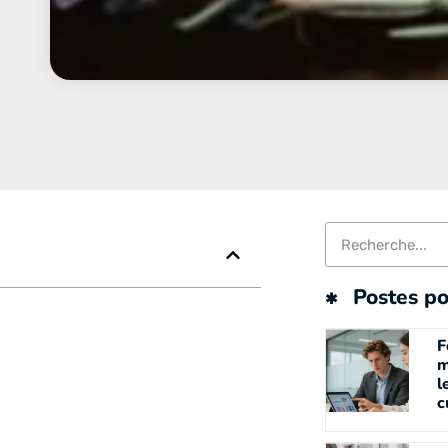
Postes po
F
m
l
c