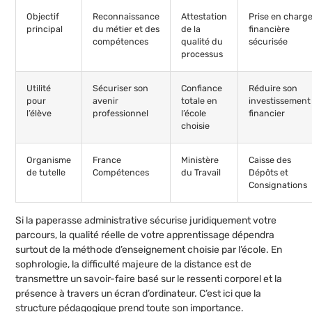
Objectif
Reconnaissance
Attestation
Prise en charg
principal
du métier et des
de la
financière
compétences
qualité du
sécurisée
processus
Utilité
Sécuriser son
Confiance
Réduire son
pour
avenir
totale en
investissement
l’élève
professionnel
l’école
financier
choisie
Organisme
France
Ministère
Caisse des
de tutelle
Compétences
du Travail
Dépôts et
Consignations
Si la paperasse administrative sécurise juridiquement votre
parcours, la qualité réelle de votre apprentissage dépendra
surtout de la méthode d’enseignement choisie par l’école. En
sophrologie, la difficulté majeure de la distance est de
transmettre un savoir-faire basé sur le ressenti corporel et la
présence à travers un écran d’ordinateur. C’est ici que la
structure pédagogique prend toute son importance.