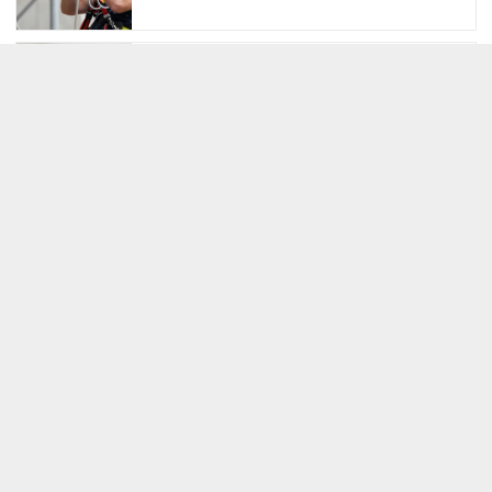
Apprendre Python avec le CPF :
comment financer efficacement votre
formation
Exploiter les collections d’un musée
pour son mémoire de recherche
Cours d’oenologie dans un vignoble : les
5 atouts de la formation immersive