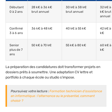
Débutant
28 k€ à 36 k€
30 k€ à 38 k€
32 k€ à
0 à 2 ans
brut annuel
brut annuel
k€ brut
annuel
Confirmé
36 k€ à 48 k€
40 k€ à 55 k€
42 k€ à
3 à 6 ans
k€
Senior
50 k€ à 70 k€
55 k€ à 80 k€
60 k€ à
plus de 7
k€
ans
La préparation des candidatures doit transformer projets en
dossiers prêts à soumettre. Une adaptation CV lettre et
portfolio à chaque école ou studio s’impose.
Poursuivez votre lecture :
Formation technicien d’assistance
en informatique : l’alternance ou le présentiel, comment
choisir ?