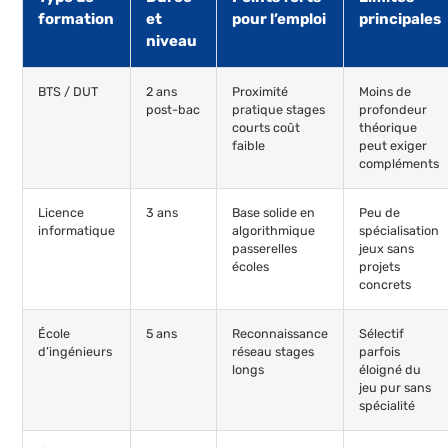
formation
et
pour l’emploi
principales
niveau
BTS / DUT
2 ans
Proximité
Moins de
post-bac
pratique stages
profondeur
courts coût
théorique
faible
peut exiger
compléments
Licence
3 ans
Base solide en
Peu de
informatique
algorithmique
spécialisation
passerelles
jeux sans
écoles
projets
concrets
École
5 ans
Reconnaissance
Sélectif
d’ingénieurs
réseau stages
parfois
longs
éloigné du
jeu pur sans
spécialité