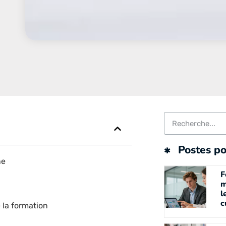
Postes po
ne
F
m
l
c
 la formation