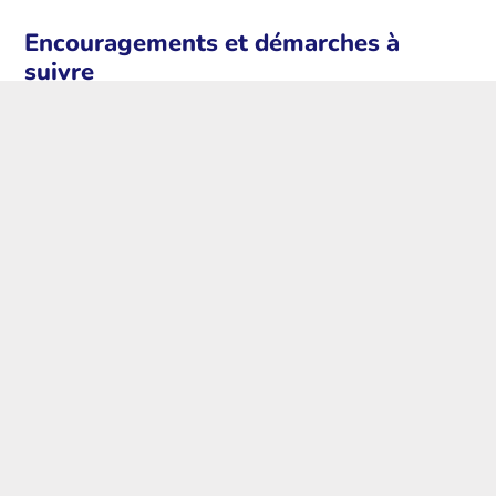
Encouragements et démarches à
suivre
Ne vous découragez pas si les démarches vous semblent
complexes. Persevérez et vous trouverez des solutions
adaptées à votre situation. Commencez dès aujourd’hui à
explorer les bourses disponibles et à préparer vos
candidatures. Bonne chance!
Postes populaires
Formation asset management immobilier
: les 5 critères pour choisir le cursus
idéal