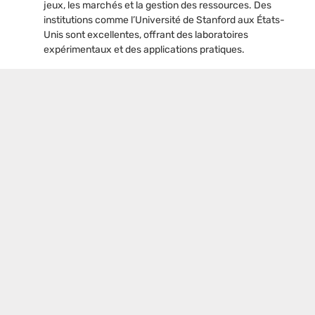
jeux, les marchés et la gestion des ressources. Des
institutions comme l’Université de Stanford aux États-
Unis sont excellentes, offrant des laboratoires
expérimentaux et des applications pratiques.
Économétrie:
Modélisation économique et statistique,
en prenant des données pour développer des modèles
prévisionnels. La London School of Economics au
Royaume-Uni est leader dans ce domaine, avec des
cours en statistiques avancées et des applications en
recherche économique.
En résumé, ce guide a rassemblé les meilleurs cursus pour
étudiants dans divers domaines, allant des sciences et
technologies aux sciences sociales et humanités, sans oublier
les secteurs de la santé et du commerce. Choisir la bonne
formation nécessite de bien évaluer vos intérêts, vos talents, et
les opportunités professionnelles.
Rappelez-vous, le taux de réussite de votre parcours dépend
en grande partie de votre passion et de votre engagement.
Optez pour un cursus qui vous inspire et qui vous motive à