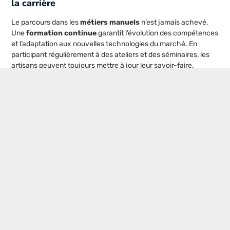
la carrière
Le parcours dans les
métiers manuels
n’est jamais achevé.
Une
formation continue
garantit l’évolution des compétences
et l’adaptation aux nouvelles technologies du marché. En
participant régulièrement à des ateliers et des séminaires, les
artisans peuvent toujours mettre à jour leur savoir-faire.
L’heure est venue de découvrir toutes les opportunités que les
métiers manuels
peuvent vous offrir. Que vous envisagiez une
reconversion professionnelle
, un début de carrière dans un
nouveau domaine, ou que vous aspiriez à perfectionner vos
compétences, une multitude de voies s’offrent à vous.
Explorez-les, et vous trouverez sans doute votre passion qui
conduit à une carrière enrichissante et durable.
Postes populaires