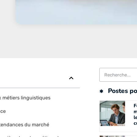
Postes po
x métiers linguistiques
F
nce
m
l
c
es tendances du marché