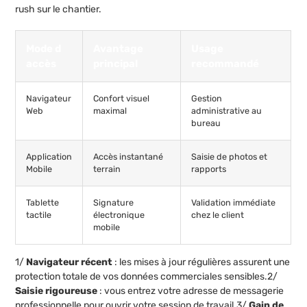
rush sur le chantier.
Mode d
Avantage
Usage
accès
principal
recommandé
Navigateur
Confort visuel
Gestion
Web
maximal
administrative au
bureau
Application
Accès instantané
Saisie de photos et
Mobile
terrain
rapports
Tablette
Signature
Validation immédiate
tactile
électronique
chez le client
mobile
1/
Navigateur récent
: les mises à jour régulières assurent une
protection totale de vos données commerciales sensibles.2/
Saisie rigoureuse
: vous entrez votre adresse de messagerie
professionnelle pour ouvrir votre session de travail.3/
Gain de