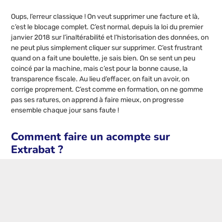
Oups, l’erreur classique ! On veut supprimer une facture et là,
c’est le blocage complet. C’est normal, depuis la loi du premier
janvier 2018 sur l’inaltérabilité et l’historisation des données, on
ne peut plus simplement cliquer sur supprimer. C’est frustrant
quand on a fait une boulette, je sais bien. On se sent un peu
coincé par la machine, mais c’est pour la bonne cause, la
transparence fiscale. Au lieu d’effacer, on fait un avoir, on
corrige proprement. C’est comme en formation, on ne gomme
pas ses ratures, on apprend à faire mieux, on progresse
ensemble chaque jour sans faute !
Comment faire un acompte sur
Extrabat ?
Pour gérer les acomptes sans s’arracher les cheveux, la
manipulation est assez fluide. On file dans la fenêtre gérer des
sous commandes, puis on clique sur facturation à la situation,
transformer en pourcentage. Ensuite, dans la case acompte, on