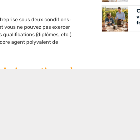
C
v
ntreprise sous deux conditions :
f
et vous ne pouvez pas exercer
qualifications (diplômes, etc.).
encore agent polyvalent de
ais-je continuer à
 vos revenus sur votre propre
5 ans, vous avez la possibilité de
 de vos parents, deux années en