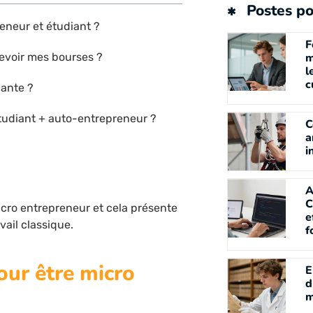
Postes po
reneur et étudiant ?
F
cevoir mes bourses ?
m
l
c
iante ?
tudiant + auto-entrepreneur ?
C
a
i
A
C
micro entrepreneur et cela présente
e
ail classique.
f
our être micro
E
d
m