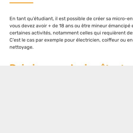
En tant qu’étudiant, il est possible de créer sa micro-e
vous devez avoir + de 18 ans ou être mineur émancipé 
certaines activités, notamment celles qui requièrent des 
C’est le cas par exemple pour électricien, coiffeur ou 
nettoyage.
Dois-je payer des impôts et v
recevoir mes bourses ?
En tant qu’étudiant-micro-entrepreneur, vous déclarez
déclaration d’impôt. Cependant, si vous avez moins de 2
rester attaché au foyer fiscal de vos parents.
Le calcul de vos bourses est déterminé par les revenus