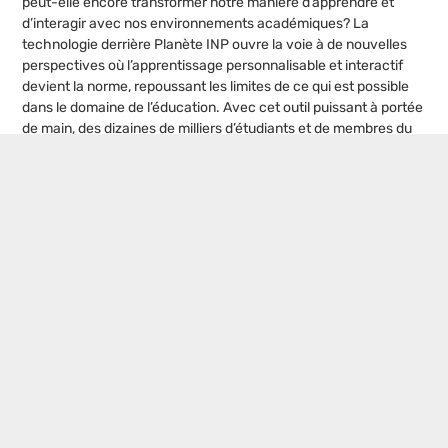
peut-elle encore transformer notre manière d’apprendre et
d’interagir avec nos environnements académiques? La
technologie derrière Planète INP ouvre la voie à de nouvelles
perspectives où l’apprentissage personnalisable et interactif
devient la norme, repoussant les limites de ce qui est possible
dans le domaine de l’éducation. Avec cet outil puissant à portée
de main, des dizaines de milliers d’étudiants et de membres du
personnel peuvent non seulement apprendre et enseigner de
manière plus efficiente, mais aussi s’engager dans un parcours
d’apprentissage continu où l’adaptabilité et l’innovation
prennent le pas sur les méthodes traditionnelles et sclérosées.
Planète INP se tient à l’avant-garde de cette transformation,
promettant un avenir où l’apprentissage numérique peut
réellement être accessible à tous de manière équilibrée et
équitable.
Postes populaires