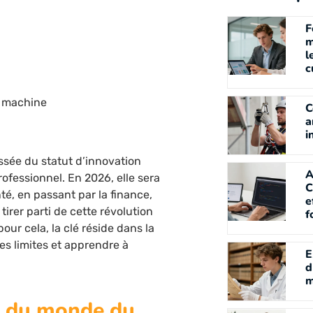
F
m
l
c
a machine
C
a
i
passée du statut d’innovation
A
ofessionnel. En 2026, elle sera
C
té, en passant par la finance,
e
tirer parti de cette révolution
f
ur cela, la clé réside dans la
les limites et apprendre à
E
d
m
e du monde du