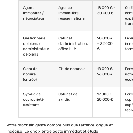
Agent
Agence
18 000 € –
Cert
immobilier /
immobilière,
30 000 €
comm
négociateur
réseau national
expé
tran
Gestionnaire
Cabinet
20 000 €
Lice
de biens /
d’administration,
– 32 000
immo
administrateur
office HLM
€
form
de biens
Clerc de
Étude notariale
18 000 € –
Form
notaire
26 000 €
nota
(entrée)
écol
Syndic de
Cabinet de
19 000 € –
For
copropriété
syndic
28 000 €
copr
assistant
expé
tec
Votre prochain geste compte plus que l’attente longue et
indécise. Le choix entre poste immédiat et étude