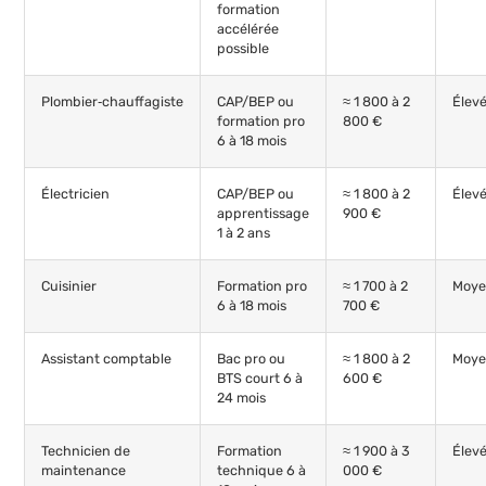
formation
accélérée
possible
Plombier‑chauffagiste
CAP/BEP ou
≈ 1 800 à 2
Élev
formation pro
800 €
6 à 18 mois
Électricien
CAP/BEP ou
≈ 1 800 à 2
Élev
apprentissage
900 €
1 à 2 ans
Cuisinier
Formation pro
≈ 1 700 à 2
Moy
6 à 18 mois
700 €
Assistant comptable
Bac pro ou
≈ 1 800 à 2
Moy
BTS court 6 à
600 €
24 mois
Technicien de
Formation
≈ 1 900 à 3
Élev
maintenance
technique 6 à
000 €