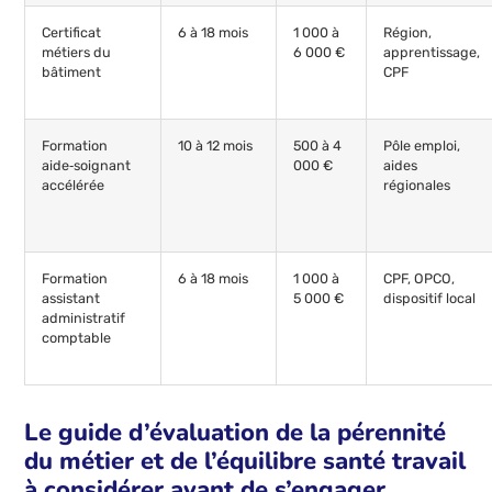
Certificat
6 à 18 mois
1 000 à
Région,
métiers du
6 000 €
apprentissage,
bâtiment
CPF
Formation
10 à 12 mois
500 à 4
Pôle emploi,
aide‑soignant
000 €
aides
accélérée
régionales
Formation
6 à 18 mois
1 000 à
CPF, OPCO,
assistant
5 000 €
dispositif local
administratif
comptable
Le guide d’évaluation de la pérennité
du métier et de l’équilibre santé travail
à considérer avant de s’engager