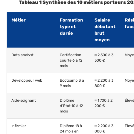
Tableau 1 Synthèse des 10 métiers porteurs 2
Métier
Formation
Salaire
Rési
type et
débutant
face
durée
brut
moyen
Data analyst
Certification
≈ 2 500 à 3
Moy
courte 6 à 12
500 €
mois
Développeur web
Bootcamp 3 à
≈ 2 200 à 3
Moy
9 mois
800 €
Aide‑soignant
Diplôme
≈ 1 700 à 2
Élev
d’État 10 à 12
200 €
mois
Infirmier
Diplôme 18 à
≈ 2 200 à 3
Élev
24 mois en
000 €