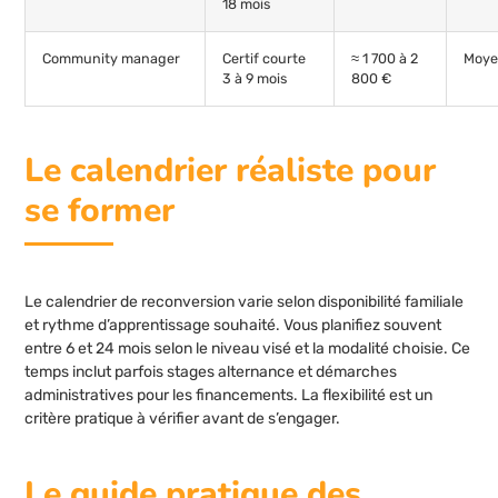
18 mois
Community manager
Certif courte
≈ 1 700 à 2
Moy
3 à 9 mois
800 €
Le calendrier réaliste pour
se former
Le calendrier de reconversion varie selon disponibilité familiale
et rythme d’apprentissage souhaité. Vous planifiez souvent
entre 6 et 24 mois selon le niveau visé et la modalité choisie. Ce
temps inclut parfois stages alternance et démarches
administratives pour les financements. La flexibilité est un
critère pratique à vérifier avant de s’engager.
Le guide pratique des