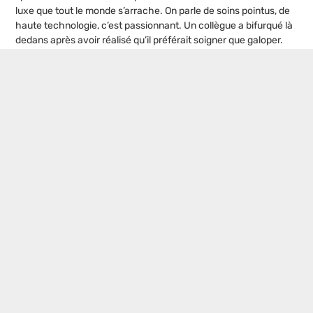
luxe que tout le monde s’arrache. On parle de soins pointus, de
haute technologie, c’est passionnant. Un collègue a bifurqué là
dedans après avoir réalisé qu’il préférait soigner que galoper.
C’est une belle leçon, il faut savoir pivoter vers une niche pour
monter en compétences. Prêt à tester ?
Postes populaires
Formation asset management immobilier
: les 5 critères pour choisir le cursus
idéal
Cordiste : un savoir-faire artisanal entre
bâtiment et industrie