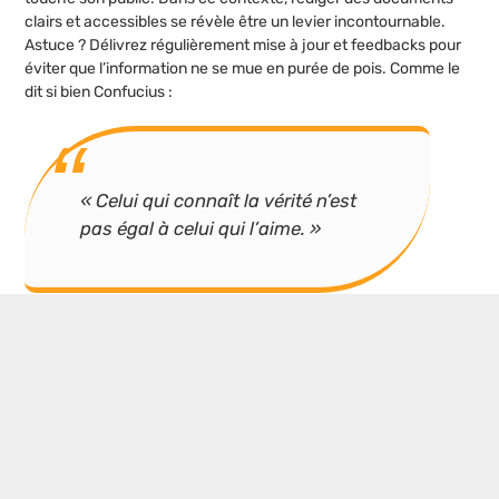
clairs et accessibles se révèle être un levier incontournable.
Astuce ? Délivrez régulièrement mise à jour et feedbacks pour
éviter que l’information ne se mue en purée de pois. Comme le
dit si bien Confucius :
« Celui qui connaît la vérité n’est
pas égal à celui qui l’aime. »
Voilà de quoi nourrir le dialogue pour un environnement
formateur en constante évolution.
La transparence et une communication ouverte établissent la
confiance parmi tous les acteurs impliqués dans le processus
de formation. En retour, cela crée un cadre propice à
l’innovation et à la cohésion, chaque personne sachant
pertinemment où elle se situe et quelle contribution elle peut