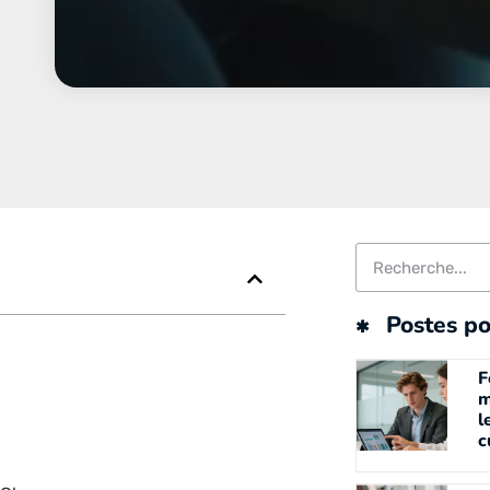
Postes po
F
m
l
c