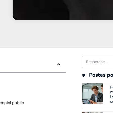
Postes po
F
m
l
c
emploi public