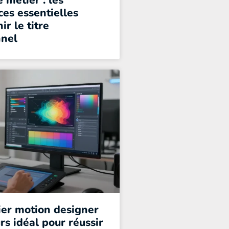
 métier : les
es essentielles
ir le titre
nnel
ier motion designer
urs idéal pour réussir