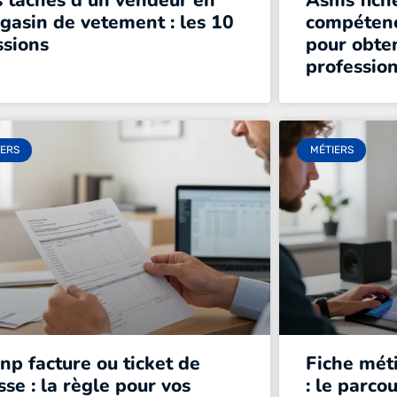
s taches d’un vendeur en
Asms fiche
gasin de vetement : les 10
compétenc
ssions
pour obten
professio
IERS
MÉTIERS
p facture ou ticket de
Fiche mét
sse : la règle pour vos
: le parco