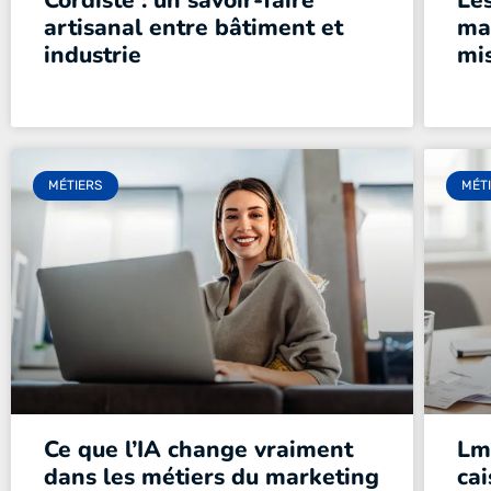
Cordiste : un savoir-faire
Le
artisanal entre bâtiment et
ma
industrie
mi
MÉTIERS
MÉT
Ce que l’IA change vraiment
Lmn
dans les métiers du marketing
cai