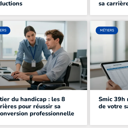
ductions
sa carrièr
IERS
MÉTIERS
ier du handicap : les 8
Smic 39h n
rières pour réussir sa
de votre s
onversion professionnelle